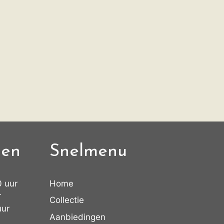
den
Snelmenu
0 uur
Home
r
Collectie
uur
Aanbiedingen