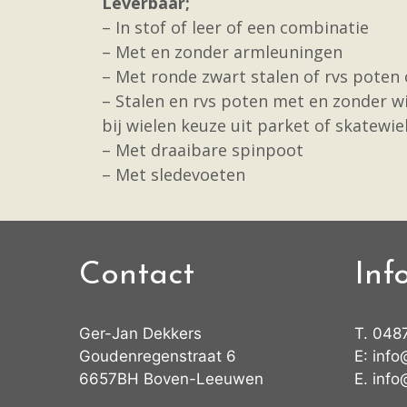
Leverbaar;
– In stof of leer of een combinatie
– Met en zonder armleuningen
– Met ronde zwart stalen of rvs poten
– Stalen en rvs poten met en zonder wi
bij wielen keuze uit parket of skatewie
– Met draaibare spinpoot
– Met sledevoeten
Contact
Inf
Ger-Jan Dekkers
T.
048
Goudenregenstraat 6
E:
info
6657BH Boven-Leeuwen
E.
info