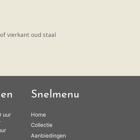
of vierkant oud staal
den
Snelmenu
0 uur
Home
r
Collectie
uur
Aanbiedingen