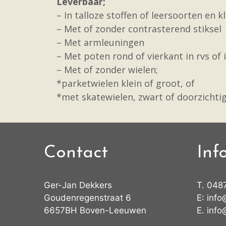
Leverbaar;
– In talloze stoffen of leersoorten en k
– Met of zonder contrasterend stiksel
– Met armleuningen
– Met poten rond of vierkant in rvs of
– Met of zonder wielen;
*parketwielen klein of groot, of
*met skatewielen, zwart of doorzichti
Contact
Inf
Ger-Jan Dekkers
T.
048
Goudenregenstraat 6
E:
info
6657BH Boven-Leeuwen
E.
info