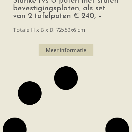
Slanke rvs U poten met stalen
bevestigingsplaten, als set
van 2 tafelpoten € 240, –
Totale H x B x D: 72x52x6 cm
Meer informatie