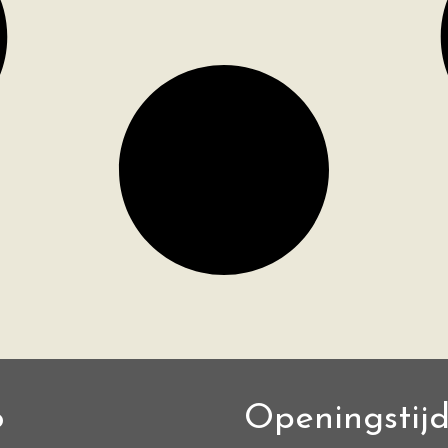
o
Openingstij