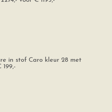
274,- voor € 1195,-
e in stof Caro kleur 28 met
 199,-