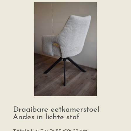
Draaibare eetkamerstoel
Andes in lichte stof
Totale H x B x D: 85x60x62 cm