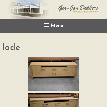
Menu
lade