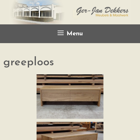
Menu
greeploos