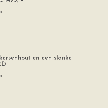
€ 1495, –
m
 kersenhout en een slanke
RD
m