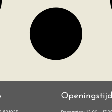
o
Openingstij