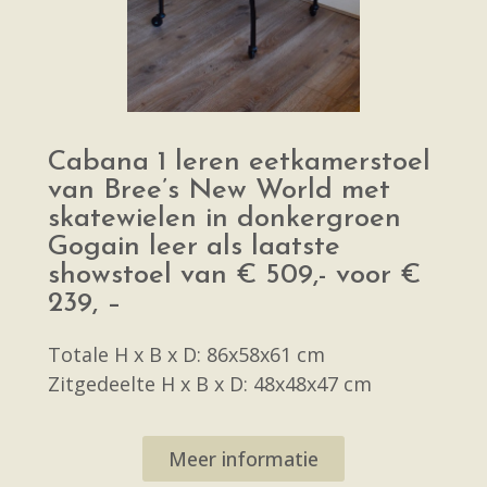
Cabana 1 leren eetkamerstoel
van Bree’s New World met
skatewielen in donkergroen
Gogain leer als laatste
showstoel van € 509,- voor €
239, –
Totale H x B x D: 86x58x61 cm
Zitgedeelte H x B x D: 48x48x47 cm
Meer informatie