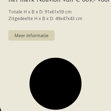
het merk Nouvion van € 669,- voor
Totale H x B x D: 91x61x59 cm
Zitgedeelte H x B x D: 49x47x43 cm
Meer informatie