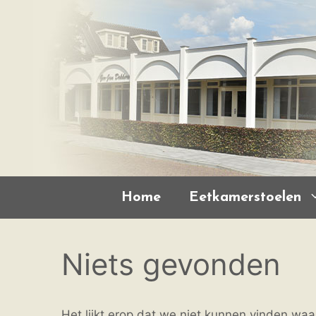
Ga
naar
de
inhoud
Home
Eetkamerstoelen
Niets gevonden
Het lijkt erop dat we niet kunnen vinden waa