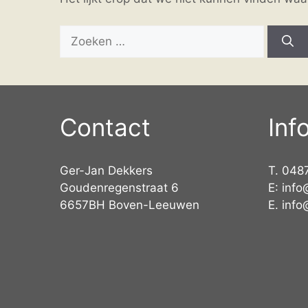
Zoek
naar:
Contact
Inf
Ger-Jan Dekkers
T.
048
Goudenregenstraat 6
E:
info
6657BH Boven-Leeuwen
E.
info